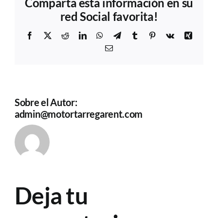
Comparta esta información en su
red Social favorita!
Facebook
X
Reddit
LinkedIn
WhatsApp
Telegram
Tumblr
Pinterest
Vk
Xing
Correo
electrónico
Sobre el Autor:
admin@motortarregarent.com
Deja tu