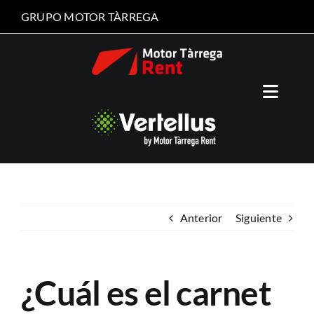
Saltar
GRUPO MOTOR TÀRREGA
al
contenido
Toggle
Naviga
Nuestra flota
Nuestro servicio
Anterior
Siguiente
Gestión de flotas
Quiénes somos
¿Cuál es el carnet
Contacto